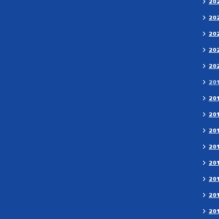
20
20
20
20
20
20
20
20
20
20
20
20
20
20