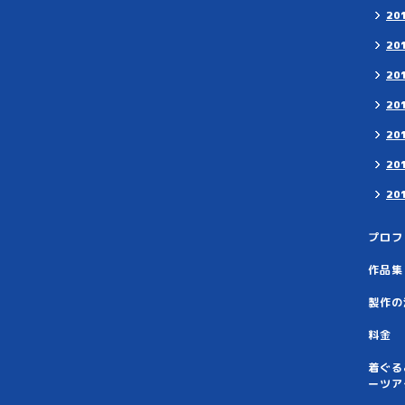
20
20
20
20
20
20
20
プロフ
作品集
製作の
料金
着ぐる
ーツア