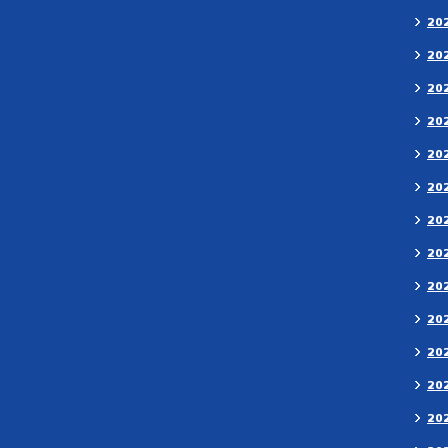
20
20
20
20
20
20
20
20
20
20
20
20
20