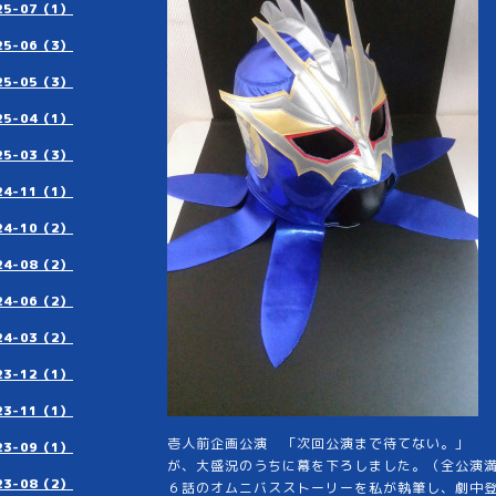
25-07（1）
25-06（3）
25-05（3）
25-04（1）
25-03（3）
24-11（1）
24-10（2）
24-08（2）
24-06（2）
24-03（2）
23-12（1）
23-11（1）
壱人前企画公演 「次回公演まで待てない。」
23-09（1）
が、大盛況のうちに幕を下ろしました。（全公演
23-08（2）
６話のオムニバスストーリーを私が執筆し、劇中