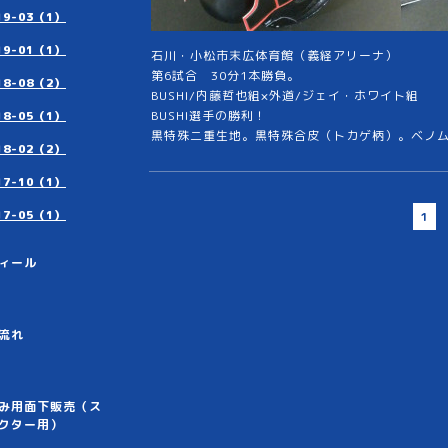
19-03（1）
19-01（1）
石川・小松市末広体育館（義経アリーナ）
第6試合 30分1本勝負。
18-08（2）
BUSHI/内藤哲也組×外道/ジェイ・ホワイト組
BUSHI選手の勝利！
18-05（1）
黒特殊二重生地。黒特殊合皮（トカゲ柄）。ベノ
18-02（2）
17-10（1）
17-05（1）
1
ィール
流れ
み用面下販売（ス
クター用）