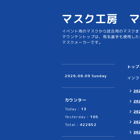
マスク工房 
イベント用のマスクから試合用のマスクま
マウンテントップは、有名選手も使用した
マスクメーカーです。
トップ
2026.08.09 Sunday
インフ
20
カウンター
20
Today :
13
20
Yesterday :
105
20
Total :
422852
20