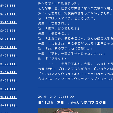
製作させていただきました。
23-05（1）
そんな中、昔、仕事でお世話になった先輩が来場
深いこともあり、終演後お話をうかがいしました
23-03（1）
私 「プロレスマスク、どうでした？」
22-10（1）
先輩 「まあまあ。」
私 「脚本、どうでした？」
22-06（6）
先輩 「そこそこ。」
私 「まあまあ、そこそこじゃ、なんか僕の人生
22-03（1）
先輩 「まあまあ、そこそこだったら上出来じゃ
22-02（1）
私 「あ、そうですよね（笑顔）。」
先輩 「でも、一流の生き方じゃないよね。」
21-07（1）
私 「（グサッ！）」
・・・・・・・そうですよね、先輩。 おっしゃ
21-05（1）
公演期間中、プロレスマスクがカッコ良かったと
21-04（1）
「すごいマスク作りますよね！」と言われるよう
今後とも、マスク工房マウンテントップをよろし
21-02（1）
21-01（1）
2019-12-04 22:11:00
20-12（1）
■11.25 石川 小松大会使用マスク■
20-11（1）